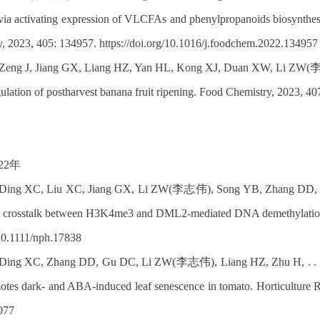
 via activating expression of VLCFAs and phenylpropanoids biosynthesi
ry, 2023, 405: 134957. https://doi.org/10.1016/j.foodchem.2022.134957
 Zeng J, Jiang GX, Liang HZ, Yan HL, Kong XJ, Duan XW, Li ZW(李志
ulation of postharvest banana fruit ripening. Food Chemistry, 2023, 4
22年
 Ding XC, Liu XC, Jiang GX, Li ZW(李志伟), Song YB, Zhang DD, . . .
a crosstalk between H3K4me3 and DML2-mediated DNA demethylation. 
10.1111/nph.17838
 Ding XC, Zhang DD, Gu DC, Li ZW(李志伟), Liang HZ, Zhu H, . . .
otes dark- and ABA-induced leaf senescence in tomato. Horticulture Re
077