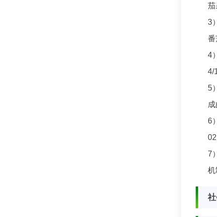
茄
3
番
4
4
5
成
6
0
7
机
社