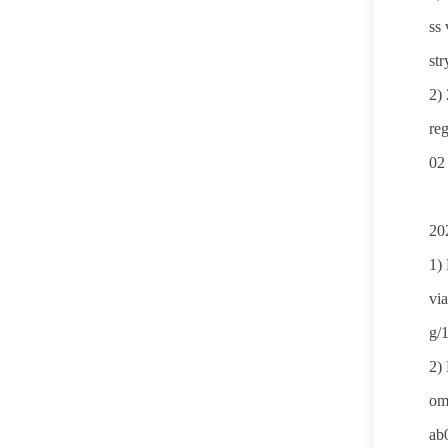
ss
st
2)
reg
02
20
1)
vi
g/
2)
om
ab