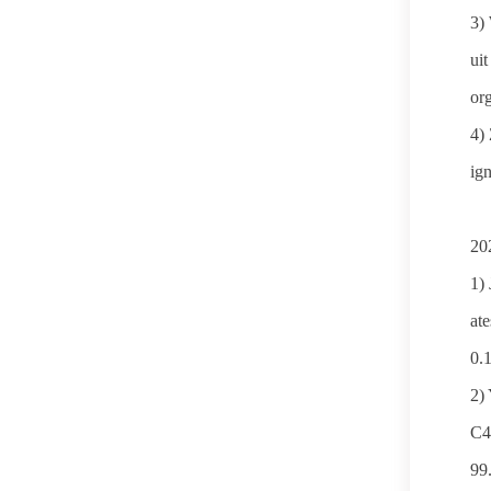
3)
uit
or
4)
ign
20
1)
ate
0.
2)
C42
99.