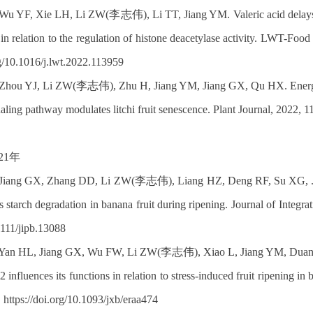
 Wu YF, Xie LH, Li ZW(李志伟), Li TT, Jiang YM. Valeric acid delays 
 in relation to the regulation of histone deacetylase activity. LWT-Foo
g/10.1016/j.lwt.2022.113959
 Zhou YJ, Li ZW(李志伟), Zhu H, Jiang YM, Jiang GX, Qu HX. Energ
aling pathway modulates litchi fruit senescence. Plant Journal, 2022, 1
21年
 Jiang GX, Zhang DD, Li ZW(李志伟), Liang HZ, Deng RF, Su XG, . .
s starch degradation in banana fruit during ripening. Journal of Integra
1111/jipb.13088
 Yan HL, Jiang GX, Wu FW, Li ZW(李志伟), Xiao L, Jiang YM, Duan XW.
 influences its functions in relation to stress-induced fruit ripening 
 https://doi.org/10.1093/jxb/eraa474