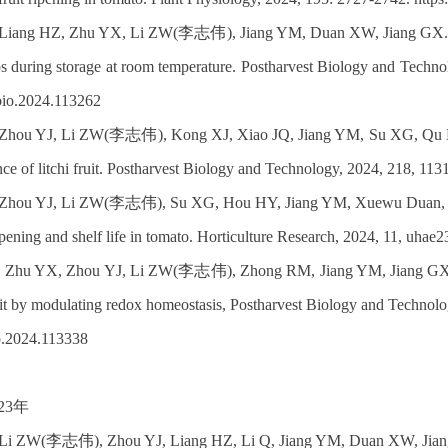
 Liang HZ, Zhu YX, Li ZW(李志伟), Jiang YM, Duan XW, Jiang GX. Phyt
s during storage at room temperature. Postharvest Biology and Technol
bio.2024.113262
 Zhou YJ, Li ZW(李志伟), Kong XJ, Xiao JQ, Jiang YM, Su XG, Qu HX.
ce of litchi fruit. Postharvest Biology and Technology, 2024, 218, 113
 Zhou YJ, Li ZW(李志伟), Su XG, Hou HY, Jiang YM, Xuewu Duan, . . 
ipening and shelf life in tomato. Horticulture Research, 2024, 11, uhae
Zhu YX, Zhou YJ, Li ZW(李志伟), Zhong RM, Jiang YM, Jiang GX, Su
it by modulating redox homeostasis, Postharvest Biology and Technolog
o.2024.113338
23年
 Li ZW(李志伟), Zhou YJ, Liang HZ, Li Q, Jiang YM, Duan XW, Jiang G