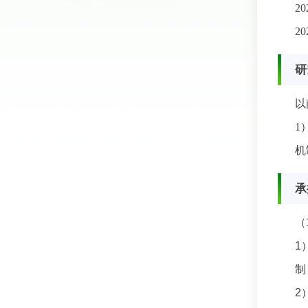
20
20
研
以
1
机
承
（
1
制
2