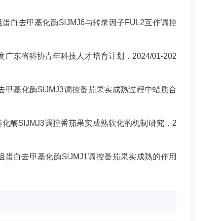
组蛋白去甲基化酶SlJMJ6与转录因子FUL2互作调控
度广东省科协青年科技人才培育计划，2024/01-202
蛋白去甲基化酶SlJMJ3调控番茄果实成熟过程中蜡质合
甲基化酶SlJMJ3调控番茄果实成熟软化的机制研究，2
3，组蛋白去甲基化酶SlJMJ1调控番茄果实成熟的作用