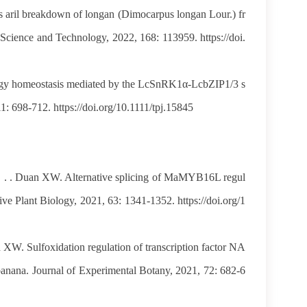
aril breakdown of longan (Dimocarpus longan Lour.) fr
d Science and Technology, 2022, 168: 113959. https://doi.
y homeostasis mediated by the LcSnRK1α-LcbZIP1/3 s
11: 698-712. https://doi.org/10.1111/tpj.15845
 . Duan XW. Alternative splicing of MaMYB16L regul
tive Plant Biology, 2021, 63: 1341-1352. https://doi.org/1
 Sulfoxidation regulation of transcription factor NA
in banana. Journal of Experimental Botany, 2021, 72: 682-6