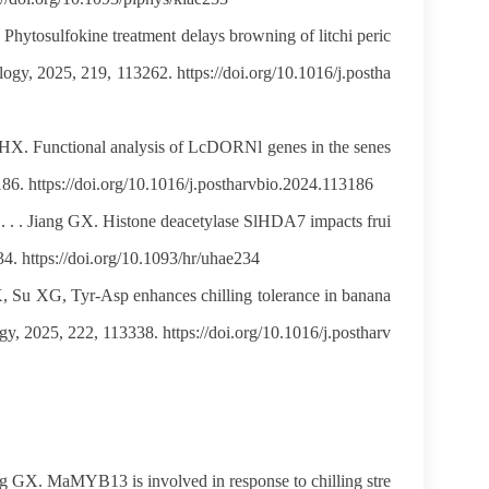
osulfokine treatment delays browning of litchi peric
ogy, 2025, 219, 113262. https://doi.org/10.1016/j.postha
 Functional analysis of LcDORNl genes in the senes
186. https://doi.org/10.1016/j.postharvbio.2024.113186
. Jiang GX. Histone deacetylase SlHDA7 impacts frui
234. https://doi.org/10.1093/hr/uhae234
 XG, Tyr-Asp enhances chilling tolerance in banana
y, 2025, 222, 113338. https://doi.org/10.1016/j.postharv
X. MaMYB13 is involved in response to chilling stre