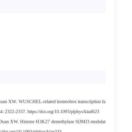
）
uan XW. WUSCHEL-related homeobox transcription fa
4: 2322-2337. https://doi.org/10.1093/plphys/kiad623
 Duan XW. Histone H3K27 demethylase SlJMJ3 modulat
s://doi.org/10.1093/plphys/kiae233