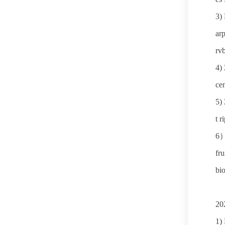
3)
arp
rv
4)
cen
5)
t r
6）
fru
bi
20
1)