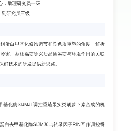
心，助理研究员一级
，副研究员三级
从组蛋白甲基化修饰调节和染色质重塑的角度，解析
蕉冷害、荔枝褐变等采后品质劣变与环境作用的关联
保鲜技术的研发提供新思路。
去甲基化酶SlJMJ1调控番茄果实类胡萝卜素合成的机
组蛋白去甲基化酶SlJMJ6与转录因子RIN互作调控番