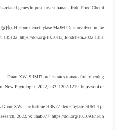
s-related genes in postharvest banana fruit. Food Chemi
伟). Histone demethylase MaJMJ15 is involved in the
07: 135102. https://doi.org/10.1016/j.foodchem.2022.1351
 Duan XW. SlJMJ7 orchestrates tomato fruit ripening
New Phytologist, 2022, 233: 1202-1219. https://doi.or
 Duan XW. The histone H3K27 demethylase SlJMJ4 pr
search, 2022, 9: uhab077. https://doi.org/10.1093/hr/uh