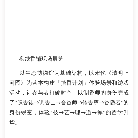
盘线香铺现场展览
以
生态博物馆
为
基础架构，
以宋代《清明上
河图》为蓝本构建
「拾香计划」
体验场景和游戏
活动
，
让参与者打破时空，
以制香师的身份完成
了
“
识香
徒
调香
士
合香
师
传香尊
香
隐者
”的
→
→
→
→
身份蜕变
，体验
“
技
艺
理
道
禅
”
的哲学升
→
→
→
→
华
。