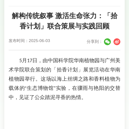
解构传统叙事 激活生命张力：「拾
香计划」联合策展与实践回顾
发布时间：2025-06-03
分享到：
月
日，由
中国科学院
华南植物园与广州美
5
17
术学院联合策划的「拾香计划」展览
活动
在华南
植物园举行。
这场以
海上丝绸之路和
香料
植物为
载体的
“生态博物馆”
实验，在骤雨与艳阳
的
交替
中，见证了
公众
踏泥寻香的热情。