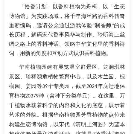
「拾香计划」
以香料植物为舟楫，以「生态
博物馆」为实践场域，将千年海丝路的香料传奇
重新编码，邀请公众通过游戏体验
“制香师”的成
长历程，解码宋代香事风华与制作、聆听海上丝
绸之络上的香料神话、领略中华文化里的香料诗
词，用新的角度和互动方式认识香料植物。
华南植物园
建有展览温室群景区、龙洞琪林
景区、珍稀濒危植物繁育中心，以及木兰园、棕
榈园、姜园等
个专类园，截至
年底迁地保
39
2024
育植物
种（含种下分类单元）。
在这里，万
20379
千植物
承载
着科学的内容和文化的底蕴，展示着
艺术的外貌
。
根据华南植物园芳香植物的点位来
构建
生态博物馆，
以
宋代《清明上河图》为蓝本