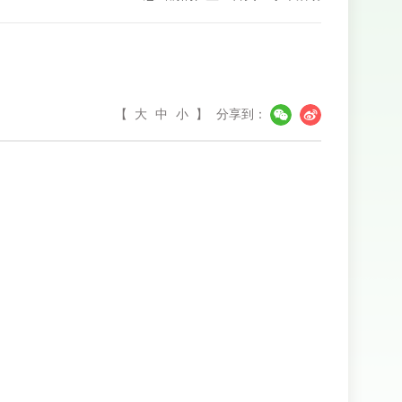
【
大
中
小
】
分享到：