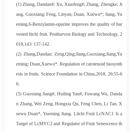
(1) Zhang, Dandan#; Xu, Xiaofeng#; Zhang, Zhengke; Ji
ang, Guoxiang; Feng, Linyan; Duan, Xuewu*; Jiang, Yu
eming.6-Benzylamin-opurine improves the quality of har
vested litchi fruit. Postharvest Biology and Technology, 2
018,143: 137-142.
(2) Zhang,Dandan; Zeng,Qing;Jiang,Guoxiang;Jiang,Yu
eming; Duan,Xuewu*. Regulation of carotenoid biosynth
esis in fruits. Science Foundation in China,2018, 26:55-6
6.
(3) Guoxiang Jiang#, Huiling Yan#, Fuwang Wu, Danda
n Zhang, Wei Zeng, Hongxia Qu, Feng Chen, Li Tan, X
uewu Duan*, Yueming Jiang. Litchi Fruit LcNAC1 Is a
Target of LcMYC2 and Regulator of Fruit Senescence th