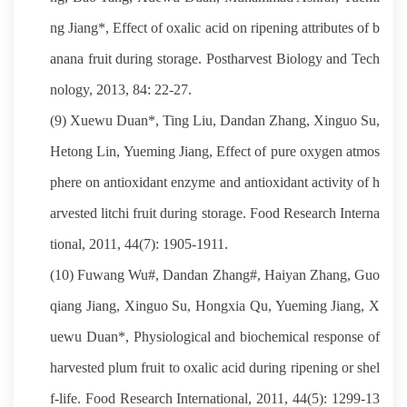
ng Jiang*, Effect of oxalic acid on ripening attributes of b
anana fruit during storage. Postharvest Biology and Tech
nology, 2013, 84: 22-27.
(9) Xuewu Duan*, Ting Liu, Dandan Zhang, Xinguo Su,
Hetong Lin, Yueming Jiang, Effect of pure oxygen atmos
phere on antioxidant enzyme and antioxidant activity of h
arvested litchi fruit during storage. Food Research Interna
tional, 2011, 44(7): 1905-1911.
(10) Fuwang Wu#, Dandan Zhang#, Haiyan Zhang, Guo
qiang Jiang, Xinguo Su, Hongxia Qu, Yueming Jiang, X
uewu Duan*, Physiological and biochemical response of
harvested plum fruit to oxalic acid during ripening or shel
f-life. Food Research International, 2011, 44(5): 1299-13