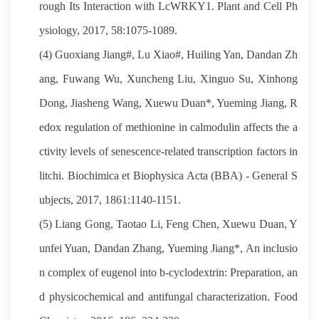
rough Its Interaction with LcWRKY1. Plant and Cell Ph
ysiology, 2017, 58:1075-1089.
(4) Guoxiang Jiang#, Lu Xiao#, Huiling Yan, Dandan Zh
ang, Fuwang Wu, Xuncheng Liu, Xinguo Su, Xinhong
Dong, Jiasheng Wang, Xuewu Duan*, Yueming Jiang, R
edox regulation of methionine in calmodulin affects the a
ctivity levels of senescence-related transcription factors in
litchi. Biochimica et Biophysica Acta (BBA) - General S
ubjects, 2017, 1861:1140-1151.
(5) Liang Gong, Taotao Li, Feng Chen, Xuewu Duan, Y
unfei Yuan, Dandan Zhang, Yueming Jiang*, An inclusio
n complex of eugenol into b-cyclodextrin: Preparation, an
d physicochemical and antifungal characterization. Food