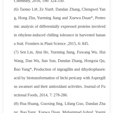
Chemistry, 2016, 196: 324-330.
(6) Taotao Li#, Ze Yun#, Dandan Zhang, Chengwei Yan
g, Hong Zhu, Yueming Jiang and Xuewu Duan*, Proteo
mic analysis of differentially expressed proteins involved
in ethylene-induced chilling tolerance in harvested banan
a fruit. Frontiers in Plant Science ,2015, 6: 845.
(7) Sen Lin, Jirui He, Yueming Jiang, Fuwang Wu, Hui
Wang, Dan Wu, Jian Sun, Dandan Zhang, Hongxia Qu,
Bao Yang*, Production of nigragillin and dihydrophaseic
acid by biotransformation of litchi pericarp with Aspergill
us awamori and their antioxidant activities. Journal of Fu
nctional Foods, 2014, 7: 278-286.
(8) Hua Huang, Guoxing Jing, Lifang Guo, Dandan Zha
ng, Bao Yang, Xuewu Duan, Muhammad Ashraf, Yuemi