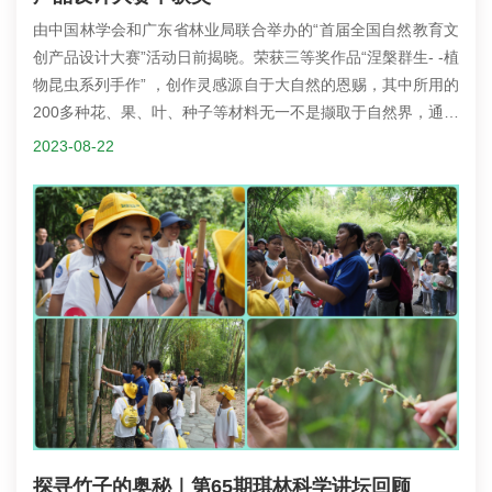
由中国林学会和广东省林业局联合举办的“首届全国自然教育文
创产品设计大赛”活动日前揭晓。荣获三等奖作品“涅槃群生- -植
物昆虫系列手作” ，创作灵感源自于大自然的恩赐，其中所用的
200多种花、果、叶、种子等材料无一不是撷取于自然界，通过
精心设计、艺术融合和巧妙制作，最终以栩栩如生的昆虫形态
2023-08-22
展示出来。大赛活动组委会相关负责人透露，本次比赛旨在深
入推动全国自然教育创意产业发展，引导更多民众走进自然、
享受自然，自觉参与生态文化建设的大赛活动，呈现出参与人
数多、创意设计精、产品配套全、转化价值高、商业潜力
大、...
探寻竹子的奥秘｜第65期琪林科学讲坛回顾