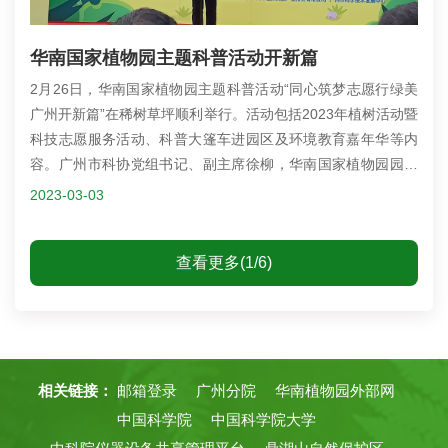
华南国家植物园主题科普活动开新篇
2月26日，华南国家植物园主题科普活动“同心筑梦志愿行绿美
广州开新篇”在稀树草坪顺利举行。活动包括2023年植树活动暨
科技志愿服务活动、科普大篷车进园区及环境教育嘉年华等内
容。广州市科协党组书记、副主席徐柳，华南国家植物园园艺
中心主任王瑛，广东省科普教育基地联盟主席蒋厚泉，广州市
2023-03-03
科普志愿者协会和市科协科技志愿服务队代表以及广大市民朋
友们一起参加了本次活动。这是华南国家植物园首场环境教育
查看更多(1/6)
类科普儿童剧，未来也将开展更多集科学性、趣味性和参与性
于一体的特色科普活动。
相关链接：
邮箱登录
广州分院
华南植物园外部网
中国科学院
中国科学院大学