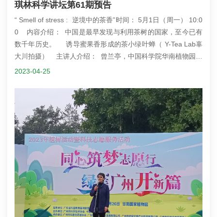
琪林科学讲坛第61期预告
“ Smell of stress : 逆境中的茶香”时间： 5月1日（周一） 10:0
0 内容介绍： 中国是最早发现与利用茶树的国家，至今已有
数千年历史。 诱导蜜果香形成的茶小绿叶蝉（ Y-Tea Lab辜
大川拍摄） 主讲人介绍： 曾兰亭，中国科学院华南植物园，
研究员、博士生导师，中国科协青年人才托举工程入选者、中
2023-04-25
国科学院优秀博士学位论文奖获得者、中国茶叶学会优秀茶叶
科技工作者获得者。4 . 低温带来的花香 讲座地点：华
南植物园中心大草坪办公楼一楼课室（游览区中心大草坪位于
名人植树区旁，非温室前稀...