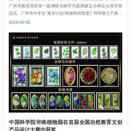
广州市教育局市管一级调研员林平代表两家主办单位出席开营
仪式。广州市中学生“英才计划”科技特训营是广州市致力于推进
高校、科研机构合作共享共建创新实验室及专家团队，开展青
2024-02-02
少年创新拔尖人才培养的品牌项目。通过科学素质考察和导
师、学生双向面谈，此次华南国家植物园分营共招募27名优秀
高中生入营。开营仪式授旗开营合影营期学习日常。
中国科学院华南植物园在首届全国自然教育文创
产品设计大赛中获奖