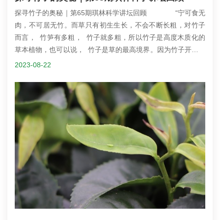
探寻竹子的奥秘｜第65期琪林科学讲坛回顾 “宁可食无
肉，不可居无竹。而草只有初生生长，不会不断长粗，对竹子
而言， 竹笋有多粗， 竹子就多粗，所以竹子是高度木质化的
草本植物，也可以说， 竹子是草的最高境界。因为竹子开花结
果需要消耗大量的养分，竹子的养分贮存于竹子的根、茎、
2023-08-22
枝、叶部分，当它的养分被消耗掉，植物就会逐渐枯死，从而
造成竹子成片的死亡。”竹笋是餐桌上的美食，竹子可搭建房
屋，竹子制成服饰，竹子编成器具，竹子作为景观植物. . . . . .
竹子用途广泛，已成为我们生活中必不可少的...