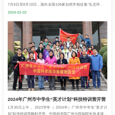
7月6日至8月10日，面向全国106家自然学校征集“生态环境教
育典型案例” （以下简称“案例” ） 。华南植物园7个典型案例包
2024-02-02
括：园艺中心的《 “荔”来受宠— —走近岭南佳果荔枝》 《兰科
植物保育与利用》 《从树脂到琥珀— —自然探索活动》获
评“环境教育助力生态科普”典型案例。
2024年广州市中学生“英才计划”科技特训营开营
1月30日上午， 2023学年（ 2024年）广州市中学生“英才计
划”科技特训营顺利开营。中国科学院广州分院副院长孙龙涛，